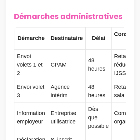
Démarches administratives
Conséque
Démarche
Destinataire
Délai
reta
Envoi
Retard ou
48
volets 1 et
CPAM
réduction
heures
2
IJSS
Envoi volet
Agence
48
Retard att
3
intérim
heures
salaire
Dès
Information
Entreprise
Complicat
que
employeur
utilisatrice
organisati
possible
Déclaration
Si inscrit