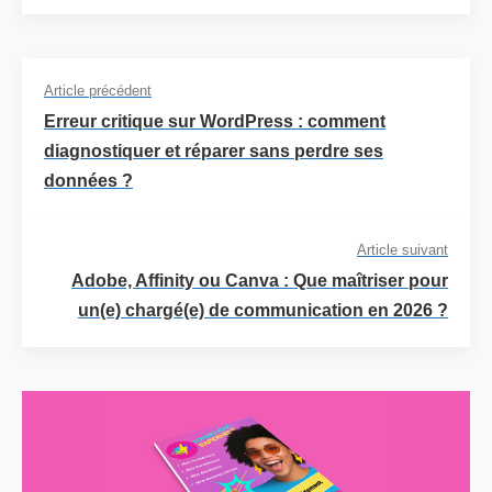
Article précédent
Erreur critique sur WordPress : comment
diagnostiquer et réparer sans perdre ses
données ?
Article suivant
Adobe, Affinity ou Canva : Que maîtriser pour
un(e) chargé(e) de communication en 2026 ?